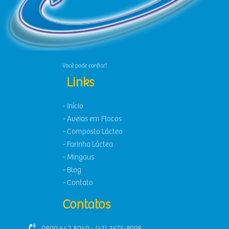
Você pode confiar!
Links
- Início
- Aveias em Flocos
- Composto Lácteo
- Farinha Láctea
- Mingaus
- Blog
- Contato
Contatos
0800 642 8040 - (41) 3675-8998