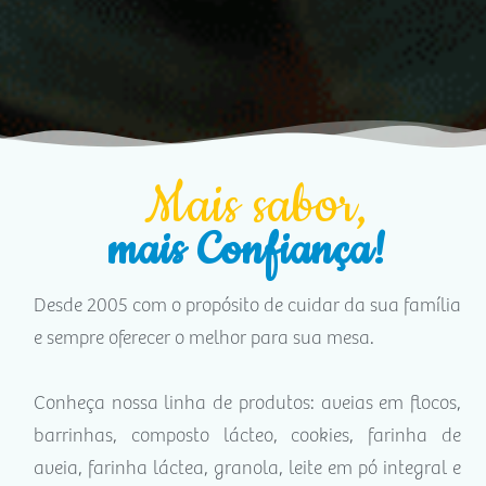
Mais sabor,
mais Confiança!
Desde 2005 com o propósito de cuidar da sua família
e sempre oferecer o melhor para sua mesa.
Conheça nossa linha de produtos: aveias em flocos,
barrinhas, composto lácteo, cookies, farinha de
aveia, farinha láctea, granola, leite em pó integral e