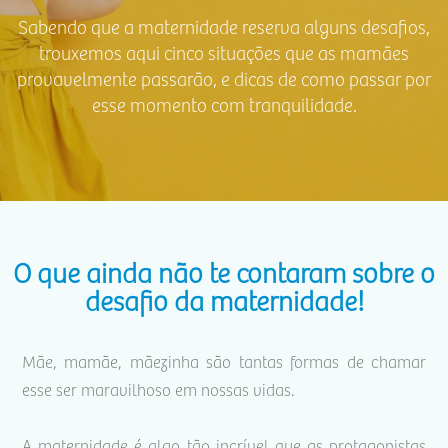
Sabendo que a maternidade reserva alguns desafios,
trouxemos aqui cinco situações que as mamães
provavelmente passarão, e dicas de como passar por
esse momento com tranquilidade.
O que ainda não te contaram sobre o
desafio da maternidade!
Mãe, mamãe, mãezinha são tantas formas de chamar
esse ser maravilhoso em nossas vidas.
A maternidade é algo tão incrível que as protagonistas