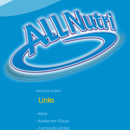
Você pode confiar!
Links
- Início
- Aveias em Flocos
- Composto Lácteo